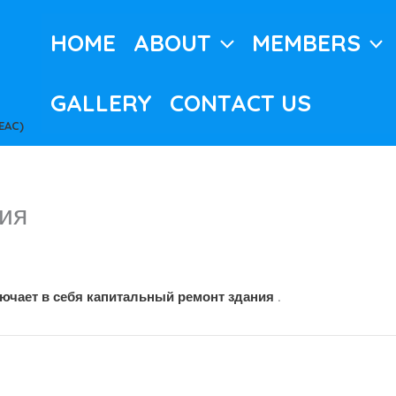
HOME
ABOUT
MEMBERS
GALLERY
CONTACT US
EAC)
ия
лючает в себя капитальный ремонт здания
.