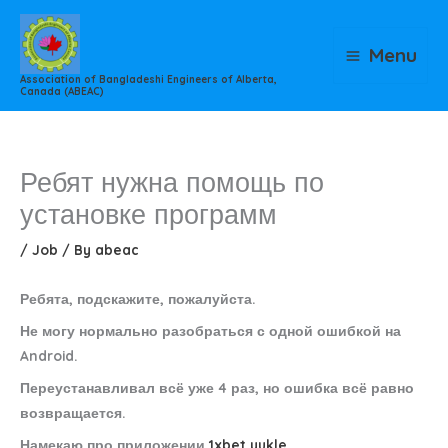
Skip
to
Menu
content
Association of Bangladeshi Engineers of Alberta,
Canada (ABEAC)
Ребят нужна помощь по
установке программ
/
Job
/ By
abeac
Ребята, подскажите, пожалуйста.
Не могу нормально разобраться с одной ошибкой на
Android.
Переустанавливал всё уже 4 раз, но ошибка всё равно
возвращается.
Намекаю про приложении
1xbet yukle
.