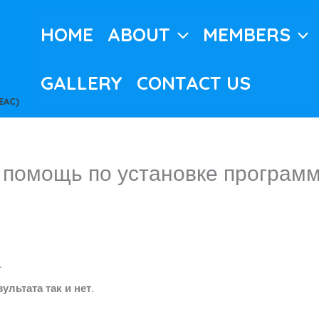
HOME
ABOUT
MEMBERS
GALLERY
CONTACT US
EAC)
 помощь по установке програм
.
ультата так и нет.