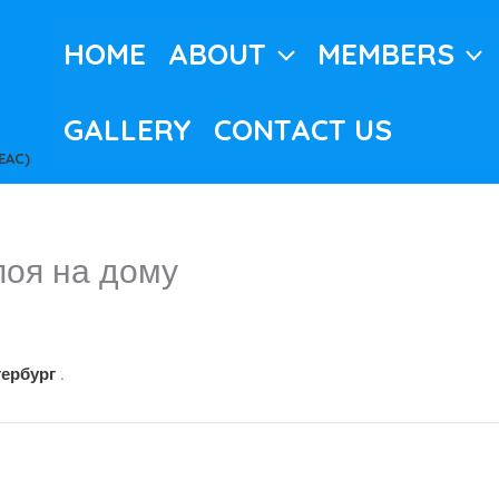
HOME
ABOUT
MEMBERS
GALLERY
CONTACT US
EAC)
поя на дому
тербург
.