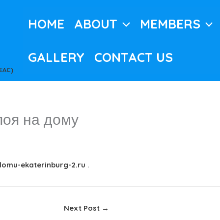
HOME
ABOUT
MEMBERS
GALLERY
CONTACT US
EAC)
поя на дому
domu-ekaterinburg-2.ru
.
Next Post
→