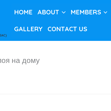
HOME
ABOUT
MEMBERS
GALLERY
CONTACT US
EAC)
поя на дому