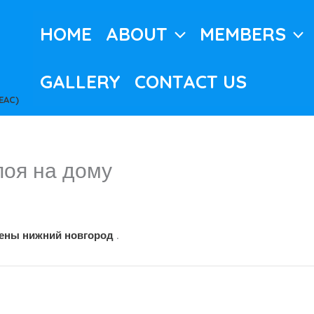
HOME
ABOUT
MEMBERS
GALLERY
CONTACT US
EAC)
поя на дому
c
цены нижний новгород
.