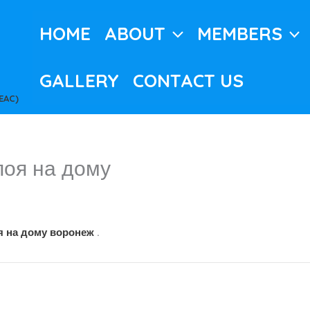
HOME
ABOUT
MEMBERS
GALLERY
CONTACT US
EAC)
поя на дому
я на дому воронеж
.