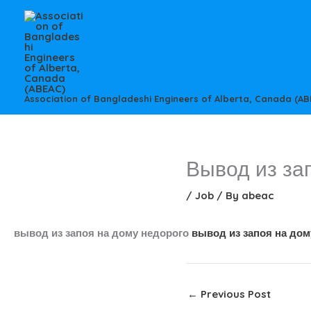
Skip
to
content
Association of Bangladeshi Engineers of Alberta, Canada (AB
Вывод из за
/
Job
/ By
abeac
вывод из запоя на дому недорого
вывод из запоя на дом
←
Previous Post