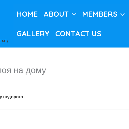
HOME
ABOUT
MEMBERS
GALLERY
CONTACT US
EAC)
поя на дому
у недорого
.